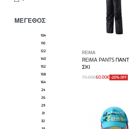
ΜΕΓΕΘΟΣ
104
110
122
REIMA
REIMA PANTS ΠΑΝ
140
ΣΚΙ
152
158
75.00
€
60.00
€
-20% OFF
Επιλογή
164
24
26
29
31
32
33