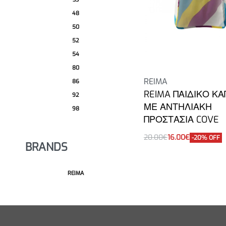
48
50
52
54
80
REIMA
86
REIMA ΠΑΙΔΙΚΟ Κ
92
ΜΕ ΑΝΤΗΛΙΑΚΗ
98
ΠΡΟΣΤΑΣΙΑ COVE
20.00
€
16.00
€
-20% OFF
BRANDS
Επιλογή
REIMA