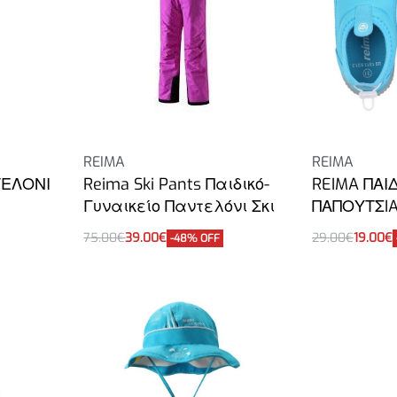
REIMA
REIMA
ΤΕΛΟΝΙ
Reima Ski Pants Παιδικό-
REIMA ΠΑΙ
Γυναικείο Παντελόνι Σκι
ΠΑΠΟΥΤΣI
75.00
€
39.00
€
29.00
€
19.00
€
-48% OFF
Επιλογή
Επιλογή