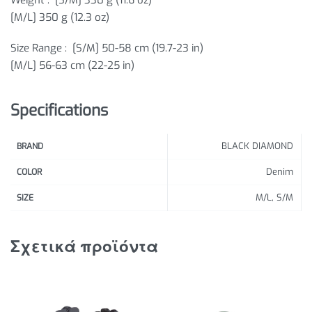
Weight :
[S/M] 330 g (11.6 oz)
[M/L] 350 g (12.3 oz)
Size Range :
[S/M] 50-58 cm (19.7-23 in)
[M/L] 56-63 cm (22-25 in)
Specifications
BLACK DIAMOND
BRAND
Denim
COLOR
M/L, S/M
SIZE
Σχετικά προϊόντα