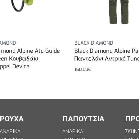
IAMOND
BLACK DIAMOND
amond Alpine Atc-Guide
Black Diamond Alpine Pa
een Κουβαδάκι
Παντελόνι Αντρικό Tun
ppel Device
150.00
€
Επιλογή
ΡΟΥΧΑ
ΠΑΠΟΥΤΣΙΑ
ΠΡ
ΑΝΔΡΙΚΑ
ΑΝΔΡΙΚΑ
ΣΚΗΝ