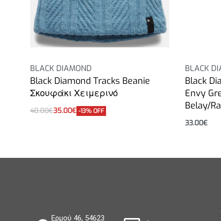
BLACK DIAMOND
BLACK D
Black Diamond Tracks Beanie
Black Di
Σκουφάκι Χειμερινό
Envy Gr
Belay/Ra
40.00
€
35.00
€
-13% OFF
Επιλογή
33.00
€
Επιλογή
Ερμού 46, 54623