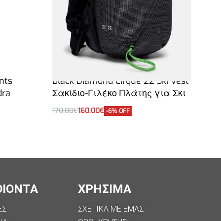
BLACK DIAMOND
nts
Black Diamond Cirque 22 Ski Vest
dra
Σακίδιο-Γιλέκο Πλάτης για Σκι
170.00
€
160.00
€
-6% OFF
Επιλογή
ΟΙΟΝΤΑ
ΧΡΗΣΙΜΑ
ΕΣ
ΣΧΕΤΙΚΑ ΜΕ ΕΜΑΣ