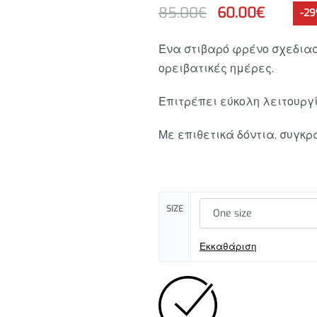
85.00
€
60.00
€
-2
85.00
€
60.00
€
Ένα στιβαρό φρένο σχεδιασ
10.00
€
ορειβατικές ημέρες.
Επιτρέπει εύκολη λειτουργί
Με επιθετικά δόντια, συγκ
SIZE
Εκκαθάριση