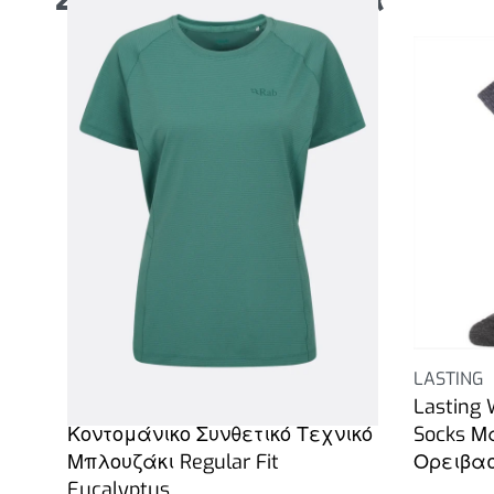
RAB
LASTING
Rab Sonic Γυναικείο
Lasting 
Κοντομάνικο Συνθετικό Τεχνικό
Socks Μ
Μπλουζάκι Regular Fit
Ορειβα
Eucalyptus