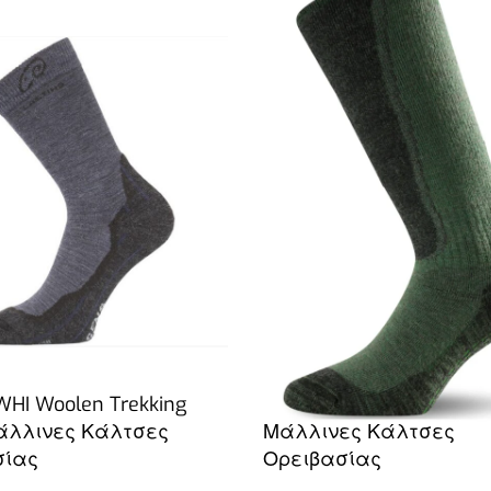
LASTING
WHI Woolen Trekking
Lasting WSM Χειμερινέ
άλλινες Κάλτσες
Μάλλινες Κάλτσες
σίας
Ορειβασίας