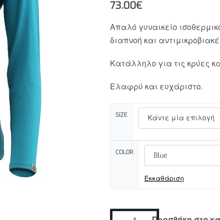
73.00
€
Απαλό γυναικείο ισοθερμικό
10.00
€
διαπνοή και αντιμικροβιακές
70.00
€
Κατάλληλο για τις κρύες κα
Ελαφρύ και ευχάριστο.
SIZE
COLOR
Εκκαθάριση
Προσθήκη στο κ