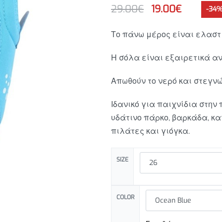
29.00
€
19.00
€
-34%
35.00
€
19.00
€
Το πάνω μέρος είναι ελαστι
27.00
€
Η σόλα είναι εξαιρετικά αν
Απωθούν το νερό και στεγν
Ιδανικό για παιχνίδια στην 
υδάτινο πάρκο, βαρκάδα, κα
πιλάτες και γιόγκα.
SIZE
COLOR