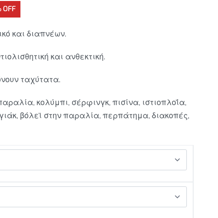
 OFF
κό και διαπνέων.
τιολισθητική και ανθεκτική.
ώνουν ταχύτατα.
παραλία, κολύμπι, σέρφινγκ, πισίνα, ιστιοπλοΐα,
γιάκ, βόλεϊ στην παραλία, περπάτημα, διακοπές,