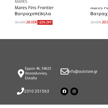
MARES
MARES
Mares Fins Frontier
Mares F
Βατραχοπέδηλα
Βατραχ
36.00
€
28.00
€
28.00
€
20.
-22% OFF
Επιλογή
Επιλογή
Ερμού 46, 54623
info@outstore.gr
Θεσσαλονίκη,
Ελλάδα
2310 251563