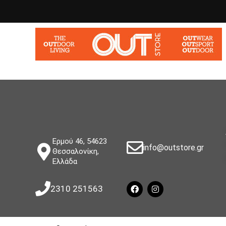
Ερμού 46, 54623
info@outstore.gr
Θεσσαλονίκη,
Ελλάδα
2310 251563