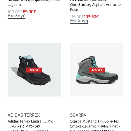
Lagoom
Ορειβασίας Asphalt-Antracite-
Rose
100.00
€
89.00
€
Επιλογή
115.00
€
103.50
€
Επιλογή
-15% OFF
-10% OFF
ADIDAS TERREX
SCARPA
Adidas Terrex Eastrail 3 Mid
Scarpa Mustang TRK Gore-Tex
Γυναικείο Μποτάκι
Smoke-Ceramic RHAN2 Kinetik