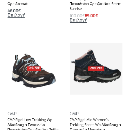
Ορειβατικά
Παπούτσια Ορειβασίας Storm
Sunrise
46.00
€
Επιλογή
100.00
€
89.00
€
Επιλογή
-11% OFF
-10% OFF
CMP
CMP
CMP Rigel Low Trekking Wp
CMP Rigel Mid Women’s
Αδιάβροχα Γυναικεία
Trekking Shoes Wp Αδιάβροχα
Παπούτσια Ορειβασίας Toffee
Γυναικεία Μποτάκια