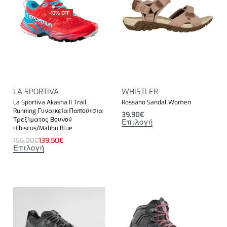
-10% OFF
LA SPORTIVA
WHISTLER
La Sportiva Akasha II Trail
Rossano Sandal Women
Running Γυναικεία Παπούτσια
39.90
€
Τρεξίματος Βουνού
Επιλογή
Hibiscus/Malibu Blue
155.00
€
139.50
€
Επιλογή