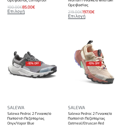
Ορειβασίας Climaproof
Woman Γυναικείο Μποτάκι
Ορειβασίας
100.00
€
85.00
€
Επιλογή
219.00
€
197.10
€
Επιλογή
-10% OFF
-10% OFF
SALEWA
SALEWA
Salewa Pedroc 2 Γυναικείο
Salewa Pedroc 2 Γυναικείο
Παπούτσι Πεζοπορίας
Παπούτσι Πεζοπορίας
Onyx/Vapor Blue
Oatmeal/Etruscan Red