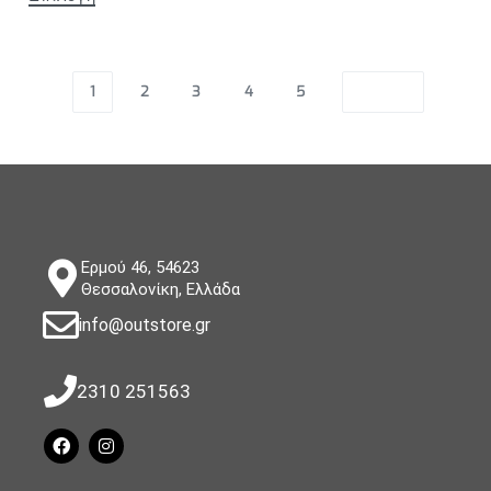
1
2
3
4
5
Ερμού 46, 54623
Θεσσαλονίκη, Ελλάδα
info@outstore.gr
2310 251563