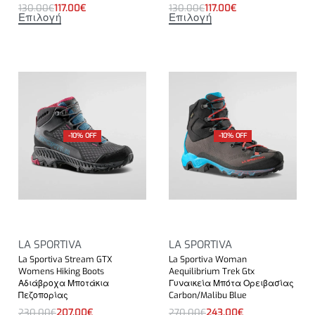
130.00
€
117.00
€
130.00
€
117.00
€
Επιλογή
Επιλογή
-10% OFF
-10% OFF
LA SPORTIVA
LA SPORTIVA
La Sportiva Stream GTX
La Sportiva Woman
Womens Hiking Boots
Aequilibrium Trek Gtx
Αδιάβροχα Μποτάκια
Γυναικεία Μπότα Ορειβασίας
Πεζοπορίας
Carbon/Malibu Blue
230.00
€
207.00
€
270.00
€
243.00
€