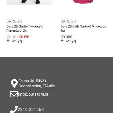
DARE 2B
DARE 2B
Dare 2B Clarity Γυναικείο
Dare 2B Oath Παιδικό Μπουφάν
Παντελόνι Σκι
Σκί
119.00
€
101.15
€
80.00
€
Επιλογή
Επιλογή
Ερμού 46, 54623
Θεσσαλονίκη, Ελλάδα
info@outstore.gr
2310 251563