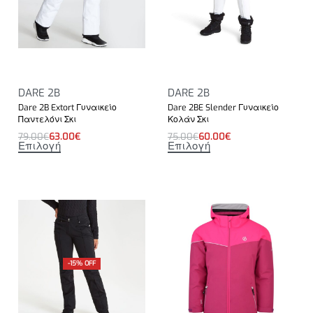
DARE 2B
DARE 2B
Dare 2B Extort Γυναικείο
Dare 2BE Slender Γυναικείο
Παντελόνι Σκι
Κολάν Σκι
79.00
€
63.00
€
75.00
€
60.00
€
Επιλογή
Επιλογή
-15% OFF