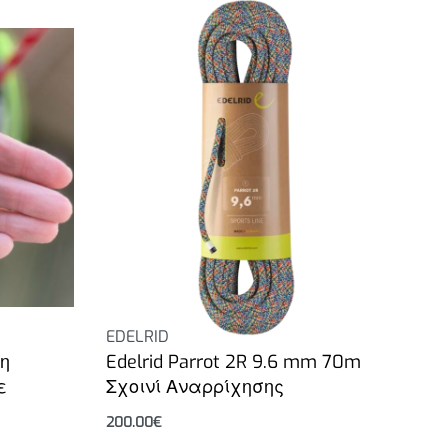
EDELRID
κη
Edelrid Parrot 2R 9.6 mm 70m
ε
Σχοινί Αναρρίχησης
200.00
€
Επιλογή