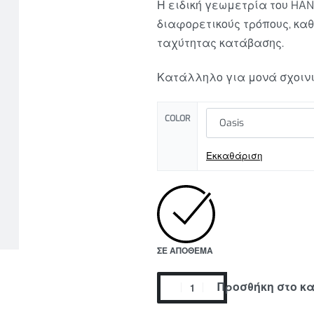
Η ειδική γεωμετρία του HAN
διαφορετικούς τρόπους, καθ
ταχύτητας κατάβασης.
49.00
€
105.00
€
95.00
€
Κατάλληλο για μονά σχοινι
COLOR
Εκκαθάριση
ΣΕ ΑΠΌΘΕΜΑ
Προσθήκη στο κ