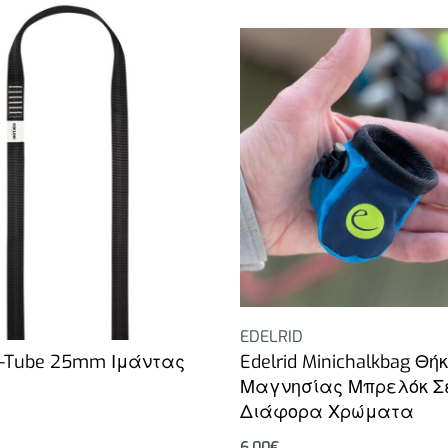
EDELRID
 X-Tube 25mm Ιμάντας
Edelrid Minichalkbag Θή
Μαγνησίας Μπρελόκ Σ
Διάφορα Χρώματα
6.00
€