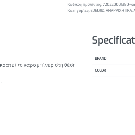
720220001380-va
Κατηγορίες:
EDELRID
,
ΑΝΑΡΡΙΧΗΤΙΚΑ
,
Specifica
BRAND
γκρατεί το καραμπίνερ στη θέση
COLOR
.