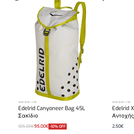
EDELRID
EDELRID
Edelrid Canyoneer Bag 45L
Edelrid
Σακίδιο
Αντοχής
105.00
€
95.00
€
2.50
€
-10% OFF
Επιλογή
Επιλογή