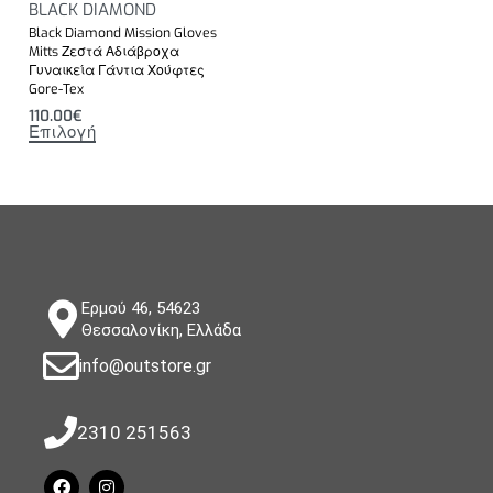
BLACK DIAMOND
Black Diamond Mission Gloves
Mitts Ζεστά Αδιάβροχα
Γυναικεία Γάντια Χούφτες
Gore-Tex
110.00
€
Επιλογή
Ερμού 46, 54623
Θεσσαλονίκη, Ελλάδα
info@outstore.gr
2310 251563