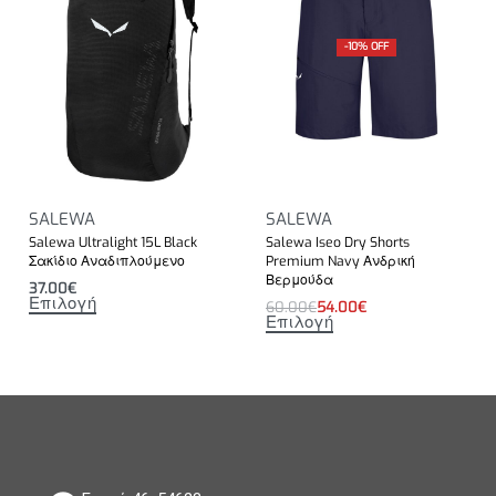
-10% OFF
SALEWA
SALEWA
Salewa Ultralight 15L Black
Salewa Iseo Dry Shorts
Σακίδιο Αναδιπλούμενο
Premium Navy Ανδρική
Βερμούδα
37.00
€
Επιλογή
60.00
€
54.00
€
Επιλογή