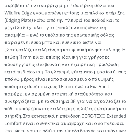
ακρίβεια στην αναρρίχηση, η εσωτερική σόλα του
Wildfire Edge ενσωματώνει επίσης μια πλάκα στήριξης
(Edging Plate) κάτω από την πλευρά του ποδιού και το
μεγάλο δάχτυλο – για επιπλέον κατευθυντική
ακαμψία – ενώ το υπόλοιπο της εσωτερικής σόλας
παραμένει εύκαμπτο και ευέλικτο, ώστε να
εξασφαλίζει καλή άνεση και φυσική κίνηση κύλισης. Η
πτώση 11 mm είναι επίσης ιδανική για γρήγορες
προσεγγίσεις στο βουνό ή για εξαιρετική πρόσφυση
κατά τη διάσχιση. Το ελαφρύ, εύκαμπτο μεσαίου ύψους
επάνω μέρος είναι κατασκευασμένο από υψηλής
ποιότητας σουέτ πάχους 1,6 mm, ενώ το Exa Shell
παρέχει ενισχυμένη στρεπτική σταθερότητα και
συνεργάζεται με το σύστημα 3F για να αγκαλιάζει το
πόδι, προσφέροντας καλύτερη ευελιξία, εφαρμογή και
στήριξη. Στο εσωτερικό, η επένδυση GORE-TEX® Extended
Comfort είναι ανθεκτικά αδιάβροχη και αναπνέουσα,
έτσι ώστε να εμποδίζει την είσοδο βροχής και υπόγειων