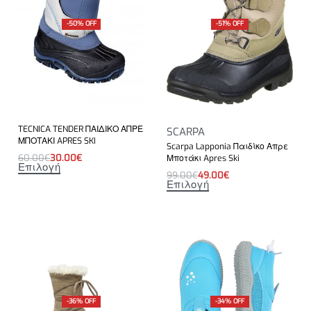
-50% OFF
-51% OFF
TECNICA TENDER ΠΑΙΔΙΚΟ ΑΠΡΕ
SCARPA
ΜΠΟΤΑΚΙ APRES SKI
Scarpa Lapponia Παιδίκο Απρε
60.00
€
30.00
€
Μποτάκι Apres Ski
Επιλογή
99.00
€
49.00
€
Επιλογή
-36% OFF
-34% OFF