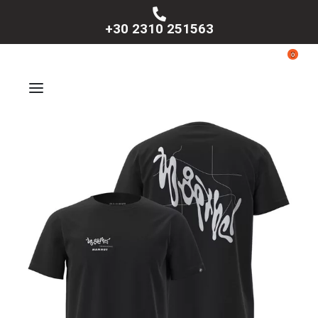
+30 2310 251563
0