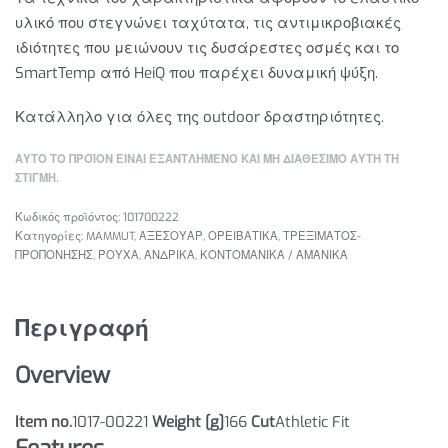
υλικό που στεγνώνει ταχύτατα, τις
αντιμικροβιακές
ιδιότητες που μειώνουν τις δυσάρεστες οσμές και το
SmartTemp από HeiQ που παρέχει δυναμική ψύξη.
Κατάλληλο για όλες της outdoor δραστηριότητες.
ΑΥΤΌ ΤΟ ΠΡΟΪΌΝ ΕΊΝΑΙ ΕΞΑΝΤΛΗΜΈΝΟ ΚΑΙ ΜΉ ΔΙΑΘΈΣΙΜΟ ΑΥΤΉ ΤΗ
ΣΤΙΓΜΉ.
101700222
Κατηγορίες:
MAMMUT
,
ΑΞΕΣΟΥΑΡ
,
ΟΡΕΙΒΑΤΙΚΑ
,
ΤΡΕΞΙΜΑΤΟΣ-
ΠΡΟΠΟΝΗΣΗΣ
,
ΡΟΥΧΑ
,
ΑΝΔΡΙΚΑ
,
ΚΟΝΤΟΜΑΝΙΚΑ / ΑΜΑΝΙΚΑ
Περιγραφή
Overview
Item no.
1017-00221
Weight [g]
166
Cut
Athletic Fit
Features