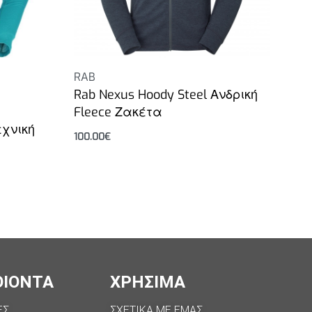
RAB
Rab Nexus Hoody Steel Ανδρική
Fleece Ζακέτα
εχνική
100.00
€
Επιλογή
ΟΙΟΝΤΑ
ΧΡΗΣΙΜΑ
ΕΣ
ΣΧΕΤΙΚΑ ΜΕ ΕΜΑΣ