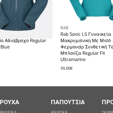
RAB
he Jacket 3L Gore-Tex
Rab Sonic LS Γυναικεία
ίο Αδιάβροχο Regular
Μακρυμάνικη Με Μισό
 Blue
Φερμουάρ Συνθετική Τ
Μπλούζα Regular Fit
Ultramarine
55.00
€
Επιλογή
ΡΟΥΧΑ
ΠΑΠΟΥΤΣΙΑ
ΠΡ
ΑΝΔΡΙΚΑ
ΑΝΔΡΙΚΑ
ΣΚΗΝ