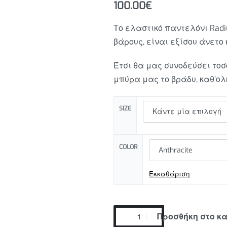
100.00
€
Το ελαστικό παντελόνι Rad
βάρους, είναι εξίσου άνετο 
Έτσι θα μας συνοδεύσει τοσ
60.00
€
μπύρα μας το βράδυ, καθ’ολη
400.00
€
SIZE
COLOR
Εκκαθάριση
Προσθήκη στο κ