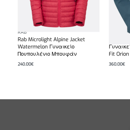
RAB
RAB
Rab Microlight Alpine Jacket
Rab Namc
Watermelon Γυναικείο
Γυναικε
Πουπουλένιο Μπουφάν
Fit Orion
240.00
€
360.00
€
Επιλογή
Επιλογή