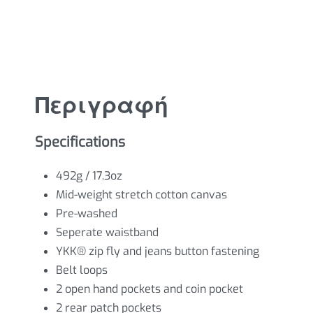
Περιγραφή
Specifications
492g / 17.3oz
Mid-weight stretch cotton canvas
Pre-washed
Seperate waistband
YKK® zip fly and jeans button fastening
Belt loops
2 open hand pockets and coin pocket
2 rear patch pockets