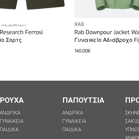
 RESEARCH
RAB
Research Ferrosi
Rab Downpour Jacket Wa
ίο Σορτς
Γυναικείο Αδιάβροχο Fi
140.00
€
Επιλογή
ΡΟΥΧΑ
ΠΑΠΟΥΤΣΙΑ
ΠΡ
ΑΝΔΡΙΚΑ
ΑΝΔΡΙΚΑ
ΣΚΗΝ
ΓΥΝΑΙΚΕΙΑ
ΓΥΝΑΙΚΕΙΑ
ΣΑΚΙΔ
ΠΑΙΔΙΚΑ
ΠΑΙΔΙΚΑ
ΥΠΝΟ
ΑΝΑΡ