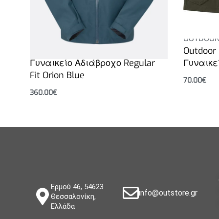
RAB
OUTDOOR
Rab Namche Jacket 3L Gore-Tex
Outdoor 
Γυναικείο Αδιάβροχο Regular
Γυναικε
Fit Orion Blue
70.00
€
Επιλογή
360.00
€
Επιλογή
Ερμού 46, 54623
info@outstore.gr
Θεσσαλονίκη,
Ελλάδα