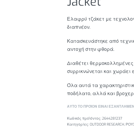
Jacket
Ελαφρύ τζάκετ με τεχνολογ
70.00
€
διαπνέον.
130.00
€
Κατασκευάστηκε από τεχνικ
αντοχή στην φθορά.
Διαθέτει θερμοκολλημένες
συρρικνώνεται και χωράει ε
Όλα αυτά τα χαρακτηριστικ
ποδήλατο, αλλά και βροχερ
ΑΥΤΌ ΤΟ ΠΡΟΪΌΝ ΕΊΝΑΙ ΕΞΑΝΤΛΗΜΈΝΟ
2644281237
Κατηγορίες:
OUTDOOR RESEARCH
,
ΡΟΥ