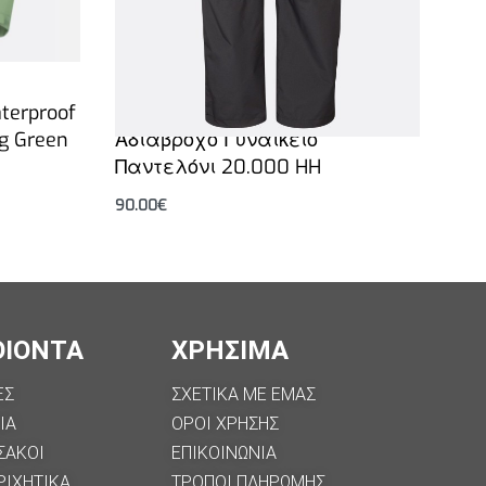
RAB
terproof
Rab Downpour Eco Pants Black
g Green
Αδιάβροχο Γυναικείο
Παντελόνι 20.000 HH
90.00
€
Επιλογή
ΟΙΟΝΤΑ
ΧΡΗΣΙΜΑ
ΕΣ
ΣΧΕΤΙΚΑ ΜΕ ΕΜΑΣ
ΙΑ
ΟΡΟΙ ΧΡΗΣΗΣ
ΣΑΚΟΙ
ΕΠΙΚΟΙΝΩΝΙΑ
ΡΙΧΗΤΙΚΑ
ΤΡΟΠΟΙ ΠΛΗΡΩΜΗΣ