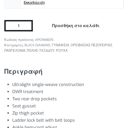
Εκκαθάριση
Προσθήκη στο καλάθι
APO9M8015
Κατηγορίες:
BLACK DIAMOND
,
ΓΥΝΑΙΚΕΙΑ
,
ΟΡΕΙΒΑΣΙΑΣ-ΠΕΖΟΠΟΡΙΑΣ
,
ΠΑΝΤΕΛΟΝΙΑ
,
ΠΟΛΗΣ-ΤΑΞΙΔΙΟΥ
,
ΡΟΥΧΑ
Περιγραφή
Ultralight single-weave construction
DWR treatment
Two rear drop pockets
Seat gusset
Zip thigh pocket
Ladder lock belt with belt loops
Ankle hem-cord adjust