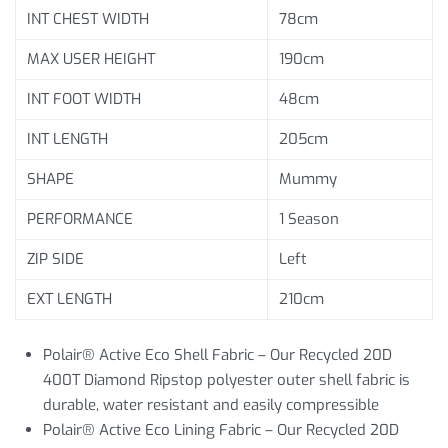
INT CHEST WIDTH
78cm
MAX USER HEIGHT
190cm
INT FOOT WIDTH
48cm
INT LENGTH
205cm
SHAPE
Mummy
PERFORMANCE
1 Season
ZIP SIDE
Left
EXT LENGTH
210cm
Polair® Active Eco Shell Fabric – Our Recycled 20D
400T Diamond Ripstop polyester outer shell fabric is
durable, water resistant and easily compressible
Polair® Active Eco Lining Fabric – Our Recycled 20D