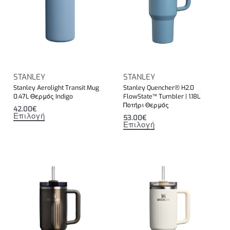
STANLEY
STANLEY
Stanley Aerolight Transit Mug
Stanley Quencher® H2.0
0.47L Θερμός Indigo
FlowState™ Tumbler | 1.18L
Ποτήρι Θερμός
42.00
€
Επιλογή
53.00
€
Επιλογή