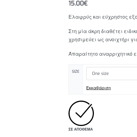
15.00
€
Ελαφρύς και εύχρηστος εξ
10.00
€
Στη μία άκρη διαθέτει ειδι
15.00
€
χρησιμεύει ως ανοιχτήρι γι
Άπαραίτητο αναρριχητικό ε
SIZE
Εκκαθάριση
ΣΕ ΑΠΌΘΕΜΑ