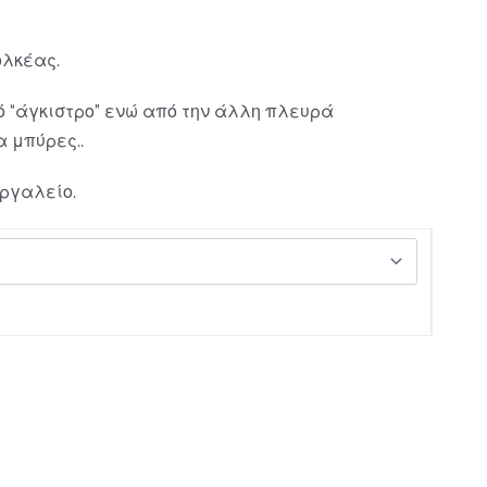
ολκέας.
κό “άγκιστρο” ενώ από την άλλη πλευρά
α μπύρες..
ργαλείο.