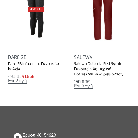
-15% OFF
DARE 2B
SALEWA
Dare 2B Influential Γυναικείο
Salewa Dolomia Red Syrah
Κολάν
Γυναικείο Χειμερινό
Παντελόνι Σκι-Ορειβασίας
49.00
€
41.65
€
Επιλογή
150.00
€
Επιλογή
Ερμού 46, 54623