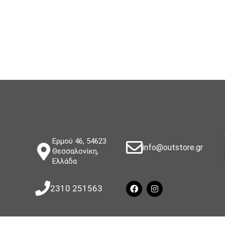
Ερμού 46, 54623
info@outstore.gr
Θεσσαλονίκη,
Ελλάδα
2310 251563